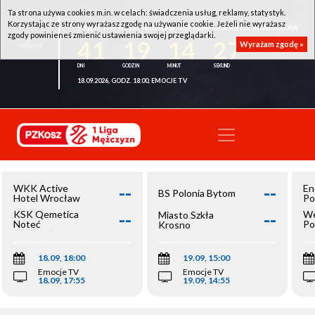
Ta strona używa cookies m.in. w celach: świadczenia usług, reklamy, statystyk.
Korzystając ze strony wyrażasz zgodę na używanie cookie. Jeżeli nie wyrażasz
WKK ACTIVE HOTEL WROCŁAW - KSK QEMETICA NOTEĆ INOWROCŁAW
zgody powinieneś zmienić ustawienia swojej przeglądarki.
41
19
14
27
Wyrażam zgodę »
18.09.2026, GODZ. 18:00, EMOCJE TV
--
--
WKK Active
En
BS Polonia Bytom
Hotel Wrocław
Po
--
--
KSK Qemetica
We
Miasto Szkła
Noteć
Po
Krosno
Inowrocław
Op
18.09, 18:00
19.09, 15:00
Emocje TV
Emocje TV
18.09, 17:55
19.09, 14:55