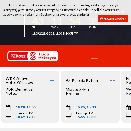
Ta strona używa cookies m.in. w celach: świadczenia usług, reklamy, statystyk.
Korzystając ze strony wyrażasz zgodę na używanie cookie. Jeżeli nie wyrażasz
WKK ACTIVE HOTEL WROCŁAW - KSK QEMETICA NOTEĆ INOWROCŁAW
zgody powinieneś zmienić ustawienia swojej przeglądarki.
43
11
54
35
Wyrażam zgodę »
18.09.2026, GODZ. 18:00, EMOCJE TV
--
--
WKK Active
En
BS Polonia Bytom
Hotel Wrocław
Po
--
--
KSK Qemetica
We
Miasto Szkła
Noteć
Po
Krosno
Inowrocław
Op
18.09, 18:00
19.09, 15:00
Emocje TV
Emocje TV
18.09, 17:55
19.09, 14:55