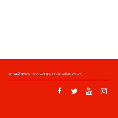
ZNAJDŹ NAS W MEDIACH SPOŁECZNOŚCIOWYCH