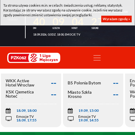
Ta strona używa cookies m.in. w celach: świadczenia usług, reklamy, statystyk.
Korzystając ze strony wyrażasz zgodę na używanie cookie. Jeżeli nie wyrażasz
WKK ACTIVE HOTEL WROCŁAW - KSK QEMETICA NOTEĆ INOWROCŁAW
zgody powinieneś zmienić ustawienia swojej przeglądarki.
40
09
04
27
Wyrażam zgodę »
18.09.2026, GODZ. 18:00, EMOCJE TV
--
--
WKK Active
En
BS Polonia Bytom
Hotel Wrocław
Po
--
--
KSK Qemetica
We
Miasto Szkła
Noteć
Po
Krosno
Inowrocław
Op
18.09, 18:00
19.09, 15:00
Emocje TV
Emocje TV
18.09, 17:55
19.09, 14:55