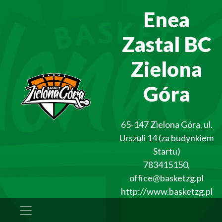
Enea
Zastal BC
Zielona
Góra
65-147
Zielona Góra
,
ul.
Urszuli 14 (za budynkiem
Startu)
783415150
,
office@basketzg.pl
http://www.basketzg.pl