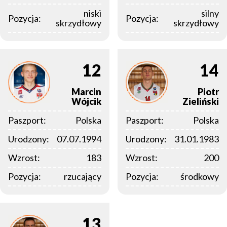
niski
silny
Pozycja:
Pozycja:
skrzydłowy
skrzydłowy
12
14
Marcin
Piotr
Wójcik
Zieliński
Paszport:
Polska
Paszport:
Polska
Urodzony:
07.07.1994
Urodzony:
31.01.1983
Wzrost:
183
Wzrost:
200
Pozycja:
rzucający
Pozycja:
środkowy
13