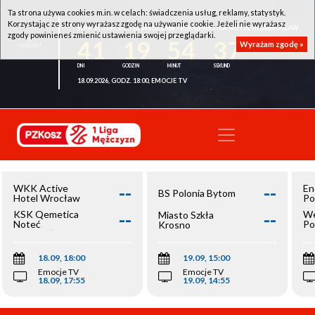
Ta strona używa cookies m.in. w celach: świadczenia usług, reklamy, statystyk.
Korzystając ze strony wyrażasz zgodę na używanie cookie. Jeżeli nie wyrażasz
WKK ACTIVE HOTEL WROCŁAW - KSK QEMETICA NOTEĆ INOWROCŁAW
zgody powinieneś zmienić ustawienia swojej przeglądarki.
41
19
54
37
Wyrażam zgodę »
18.09.2026, GODZ. 18:00, EMOCJE TV
--
--
WKK Active
En
BS Polonia Bytom
Hotel Wrocław
Po
--
--
KSK Qemetica
We
Miasto Szkła
Noteć
Po
Krosno
Inowrocław
Op
18.09, 18:00
19.09, 15:00
Emocje TV
Emocje TV
18.09, 17:55
19.09, 14:55