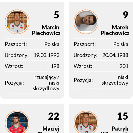
5
9
Marcin
Marek
Piechowicz
Piechowicz
Paszport:
Polska
Paszport:
Polska
Urodzony:
19.03.1993
Urodzony:
20.04.1988
Wzrost:
198
Wzrost:
201
rzucający /
niski
Pozycja:
Pozycja:
niski
skrzydłowy
skrzydłowy
22
15
Maciej
Patryk