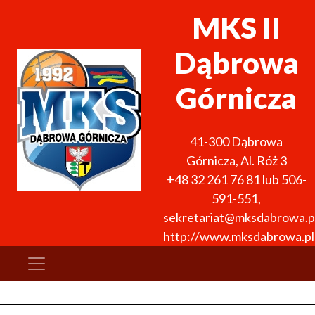
MKS II
Dąbrowa
Górnicza
41-300
Dąbrowa
Górnicza
,
Al. Róż 3
+48 32 261 76 81 lub 506-
591-551
,
sekretariat@mksdabrowa.p
http://www.mksdabrowa.pl