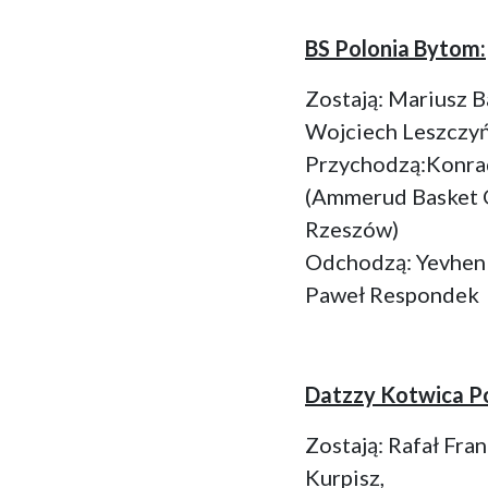
BS Polonia Bytom:
Zostają: Mariusz B
Wojciech Leszczyńs
Przychodzą:Konrad
(Ammerud Basket O
Rzeszów)
Odchodzą: Yevhen 
Paweł Respondek
Datzzy Kotwica P
Zostają: Rafał Fra
Kurpisz,