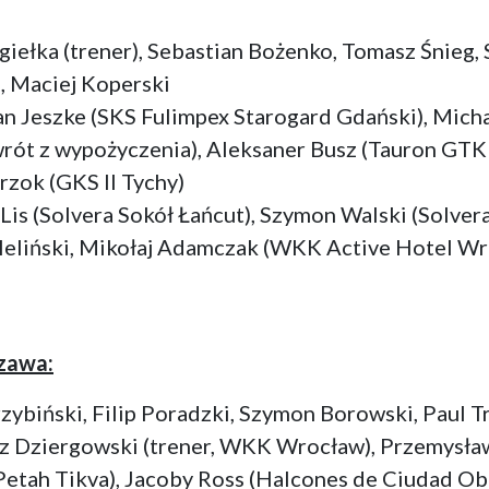
giełka (trener), Sebastian Bożenko, Tomasz Śnieg
, Maciej Koperski
n Jeszke (SKS Fulimpex Starogard Gdański), Micha
rót z wypożyczenia), Aleksaner Busz (Tauron GTK G
urzok (GKS II Tychy)
Lis (Solvera Sokół Łańcut), Szymon Walski (Solve
 Heliński, Mikołaj Adamczak (WKK Active Hotel Wr
zawa:
rzybiński, Filip Poradzki, Szymon Borowski, Paul 
z Dziergowski (trener, WKK Wrocław), Przemysław
 Petah Tikva), Jacoby Ross (Halcones de Ciudad O