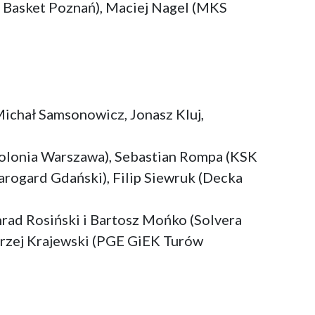
a Basket Poznań), Maciej Nagel (MKS
Michał Samsonowicz, Jonasz Kluj,
Polonia Warszawa), Sebastian Rompa (KSK
rogard Gdański), Filip Siewruk (Decka
ad Rosiński i Bartosz Mońko (Solvera
drzej Krajewski (PGE GiEK Turów