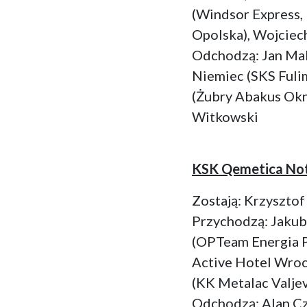
(Windsor Express,
Opolska), Wojciech
Odchodzą: Jan Male
Niemiec (SKS Fuli
(Żubry Abakus Okn
Witkowski
KSK Qemetica Not
Zostają: Krzysztof
Przychodzą: Jakub
(OPTeam Energia P
Active Hotel Wroc
(KK Metalac Valje
Odchodzą: Alan Cz