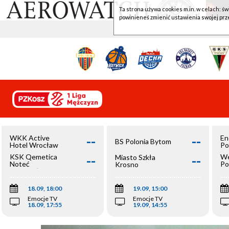
Ta strona używa cookies m.in. w celach: św
powinieneś zmienić ustawienia swojej prz
--
--
WKK Active
En
BS Polonia Bytom
Hotel Wrocław
Po
--
--
KSK Qemetica
We
Miasto Szkła
Noteć
Po
Krosno
Inowrocław
Op
18.09, 18:00
19.09, 15:00
Emocje TV
Emocje TV
18.09, 17:55
19.09, 14:55