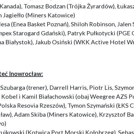
 Kanada), Tomasz Bodzan (Trójka Żyrardów), Łuka
 Jagiełło (Miners Katowice)
sa (Enea Basket Poznań), Shiloh Robinson, Jalen 
mpex Starogard Gdański), Patryk Pułkotycki (PGE 
a Białystok), Jakub Osiński (WKK Active Hotel Wr
eć Inowrocław:
 Szubarga (trener), Darrell Harris, Piotr Lis, Szym
 Kobel i Kamil Białachowski (obaj Weegree AZS Po
olska Resovia Rzeszów), Tymon Szymański (ŁKS 
ław), Adam Skiba (Miners Katowice), Krzysztof B
vo)
ujkowski (Kotwica Port Morski Kołobrzeg), Sebas