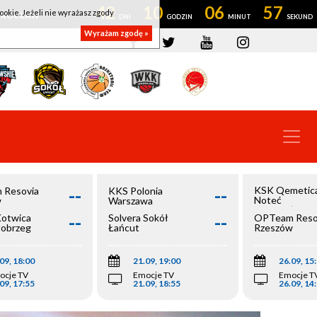
42
10
06
56
ookie. Jeżeli nie wyrażasz zgody
OWROCŁAW
Wyrażam zgodę »
--
--
KSK Qemetic
 Resovia
KKS Polonia
Noteć
w
Warszawa
Inowrocław
--
--
Kotwica
Solvera Sokół
OPTeam Reso
łobrzeg
Łańcut
Rzeszów
09, 18:00
21.09, 19:00
26.09, 15
ocje TV
Emocje TV
Emocje T
09, 17:55
21.09, 18:55
26.09, 14