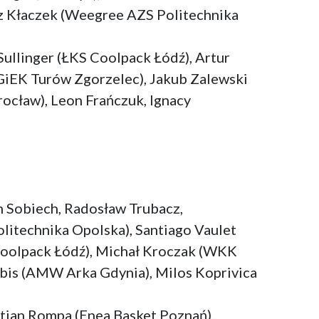
sz Kłaczek (Weegree AZS Politechnika
Sullinger (ŁKS Coolpack Łódź), Artur
GiEK Turów Zgorzelec), Jakub Zalewski
ocław), Leon Frańczuk, Ignacy
on Sobiech, Radosław Trubacz,
litechnika Opolska), Santiago Vaulet
Coolpack Łódź), Michał Kroczak (WKK
abis (AMW Arka Gdynia), Milos Koprivica
tian Rompa (Enea Basket Poznań),