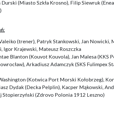
Durski (Miasto Szkła Krosno), Filip Siewruk (Ene
)
ań
:
aleiko (trener), Patryk Stankowski, Jan Nowicki, 
i, Igor Krajewski, Mateusz Roszczka
tae Blanton (Kouvot Kouvola), Jan Malesa (KKS 
owrocław), Arkadiusz Adamczyk (SKS Fulimpex Sta
ashington (Kotwica Port Morski Kołobrzeg), Konr
biasz Dydak (Decka Pelplin), Kacper Mąkowski, An
aj Stopierzyński (Zdrovo Polonia 1912 Leszno)