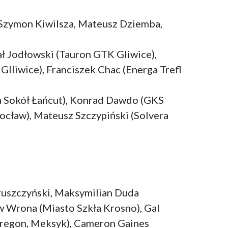
, Szymon Kiwilsza, Mateusz Dziemba,
ł Jodłowski (Tauron GTK Gliwice),
lliwice), Franciszek Chac (Energa Trefl
ra Sokół Łańcut), Konrad Dawdo (GKS
ocław), Mateusz Szczypiński (Solvera
Truszczyński, Maksymilian Duda
 Wrona (Miasto Szkła Krosno), Gal
bregon, Meksyk), Cameron Gaines