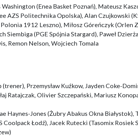
 Washington (Enea Basket Poznań), Mateusz Kaszo
e AZS Politechnika Opolska), Alan Czujkowski (
Polonia 1912 Leszno), Miłosz Góreńczyk (Orlen Z
h Siembiga (PGE Spójnia Stargard), Paweł Dzierża
wis, Remon Nelson, Wojciech Tomala
p (trener), Przemysław Kuźkow, Jayden Coke-Domin
aj Ratajczak, Olivier Szczepański, Mariusz Konopa
ae Haynes-Jones (Żubry Abakus Okna Białystok), 
KS Coolpack Łodź), Jacek Rutecki (Tasomix Rosiek
zew)