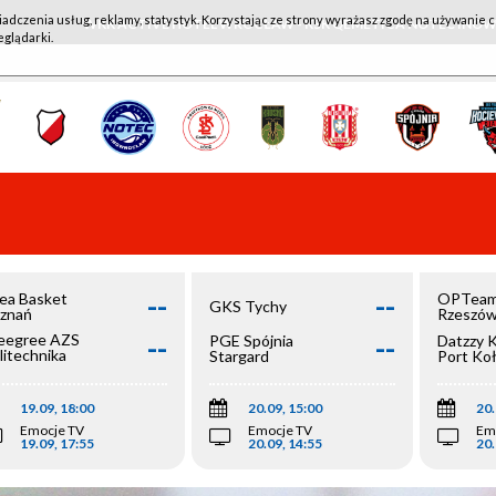
iadczenia usług, reklamy, statystyk. Korzystając ze strony wyrażasz zgodę na używanie c
WKK ACTIVE HOTEL WROCŁAW - KSK QEMETICA NOTEĆ IN
eglądarki.
--
--
ea Basket
OPTeam
GKS Tychy
znań
Rzeszó
--
--
egree AZS
PGE Spójnia
Datzzy 
litechnika
Stargard
Port Ko
olska
19.09, 18:00
20.09, 15:00
20.
Emocje TV
Emocje TV
Em
19.09, 17:55
20.09, 14:55
20.