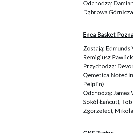
Odchodzą: Damian 
Dąbrowa Górnicza
Enea Basket Pozn
Zostają: Edmunds V
Remigiusz Pawlick
Przychodzą: Devon
Qemetica Noteć In
Pelplin)
Odchodzą: James W
Sokół Łańcut), To
Zgorzelec), Mikoł
GKS Tychy: