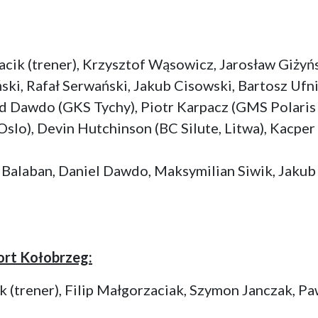
acik (trener), Krzysztof Wąsowicz, Jarosław Giżyń
ki, Rafał Serwański, Jakub Cisowski, Bartosz Ufn
 Dawdo (GKS Tychy), Piotr Karpacz (GMS Polaris 
slo), Devin Hutchinson (BC Silute, Litwa), Kacpe
Balaban, Daniel Dawdo, Maksymilian Siwik, Jakub 
ort Kołobrzeg:
nk (trener), Filip Małgorzaciak, Szymon Janczak, 