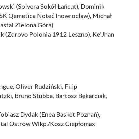
wski (Solvera Sokół Łańcut), Dominik
KSK Qemetica Noteć Inowrocław), Michał
astal Zielona Góra)
k (Zdrovo Polonia 1912 Leszno), Ke'Jhan
gue, Oliver Rudziński, Filip
tzki, Bruno Stubba, Bartosz Bękarciak,
Tobiasz Dydak (Enea Basket Poznań),
 Stal Ostrów Wlkp./Kosz Ciepłomax